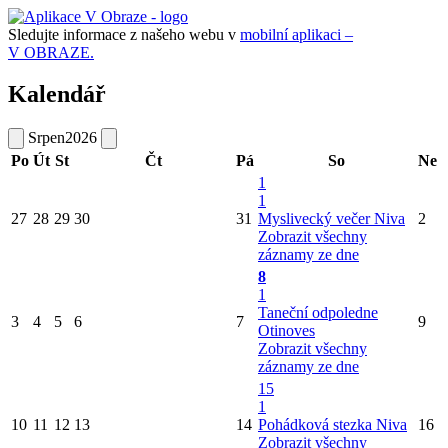
Sledujte informace z našeho webu v
mobilní aplikaci –
V OBRAZE.
Kalendář
Srpen
2026
Po
Út
St
Čt
Pá
So
Ne
1
1
27
28
29
30
31
Myslivecký večer Niva
2
Zobrazit všechny
záznamy ze dne
8
1
Taneční odpoledne
3
4
5
6
7
9
Otinoves
Zobrazit všechny
záznamy ze dne
15
1
10
11
12
13
14
Pohádková stezka Niva
16
Zobrazit všechny