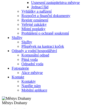
Usnesení zastupitelstva městyse
Jednací řád
Vyhlášky a nařízení
Rozpočet a finanční dokumenty
Registr oznámení
Veřejné zakázky
Místní poplatky
Prohlášení o ochraně soukromí
Služby
Služby
Příspěvek na kastraci koček
Odpady a vodní hospodářství
Komunální odpad
Pitná voda
Odpadní voda
Fotogalerie
Akce městyse
Kontakt
Kontakty
Napište nám
Mobilní aplikace
Městys Drahany