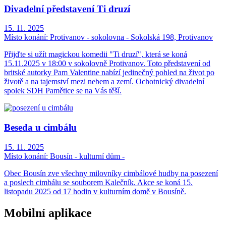
Divadelní představení Ti druzí
15. 11. 2025
Místo konání:
Protivanov - sokolovna - Sokolská 198, Protivanov
Přijďte si užít magickou komedii "Ti druzí", která se koná
15.11.2025 v 18:00 v sokolovně Protivanov. Toto představení od
britské autorky Pam Valentine nabízí jedinečný pohled na život po
životě a na tajemství mezi nebem a zemí. Ochotnický divadelní
spolek SDH Pamětice se na Vás těší.
Beseda u cimbálu
15. 11. 2025
Místo konání:
Bousín - kulturní dům -
Obec Bousín zve všechny milovníky cimbálové hudby na posezení
a poslech cimbálu se souborem Kalečník. Akce se koná 15.
listopadu 2025 od 17 hodin v kulturním domě v Bousíně.
Mobilní aplikace