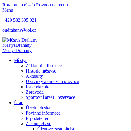
Rovnou na obsah
Rovnou na menu
Menu
+420 582 395 021
oudrahany@iol.cz
Městys
Drahany
Městys
Drahany
Městys
Základní informace
Historie městyse
Aktuality
Uzavírky a omezení provozu
Kalendář akcí
Zpravodaj
Sportovní areál - rezervace
Úřad
Úřední deska
Povinné informace
E-podatelna
Zastupitelstvo
Členové zastupitelstva