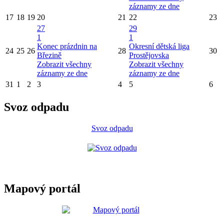
záznamy ze dne
17
18
19
20
21
22
23
27
29
1
1
Konec prázdnin na
Okresní dětská liga
24
25
26
28
30
Březině
Prostějovska
Zobrazit všechny
Zobrazit všechny
záznamy ze dne
záznamy ze dne
31
1
2
3
4
5
6
Svoz odpadu
Svoz odpadu
Mapový portál