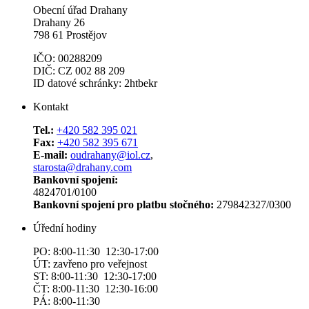
Obecní úřad Drahany
Drahany 26
798 61 Prostějov
IČO: 00288209
DIČ: CZ 002 88 209
ID datové schránky: 2htbekr
Kontakt
Tel.:
+420 582 395 021
Fax:
+420 582 395 671
E-mail:
oudrahany@iol.cz
,
starosta@drahany.com
Bankovní spojení:
4824701/0100
Bankovní spojení pro platbu stočného:
279842327/0300
Úřední hodiny
PO: 8:00-11:30 12:30-17:00
ÚT: zavřeno pro veřejnost
ST: 8:00-11:30 12:30-17:00
ČT: 8:00-11:30 12:30-16:00
PÁ: 8:00-11:30