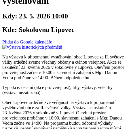
vystěhování
Kdy:
23. 5. 2026 10:00
Kde:
Sokolovna Lipovec
Přidat do Google kalendáře
Na výstavu k připomenutí vystěhování obce Lipovec za II. světové
války srdečně zveme všechny občany a ctěnou veřejnost. Akce se
uskuteční 23. května 2026 v sokolovně v Lipovci. Otevření prostor
pro veřejnost začne v 10:00 a slavnostní zahájení s Mgr. Danou
Vedra proběhne ve 14:00. Během odpoledne bu
Typ akce: ostatní (akce pro veřejnost), trhy, výstavy, veletrhy
(výstava nezařazená)
Obec Lipovec srdečně zve veřejnost na výstavu k připomenutí
vystěhování obce za II. světové války. Výstava se uskuteční
23. května 2026 v sokolovně v Lipovci. Otevření prostor
pro veřejnost proběhne v 10:00, slavnostní zahájení s Mgr. Danou
Vedra začne ve 14:00. Na programu budou odborné výklady
historiků, osobní vyprávění pamětníků a vystoupení žactva místní