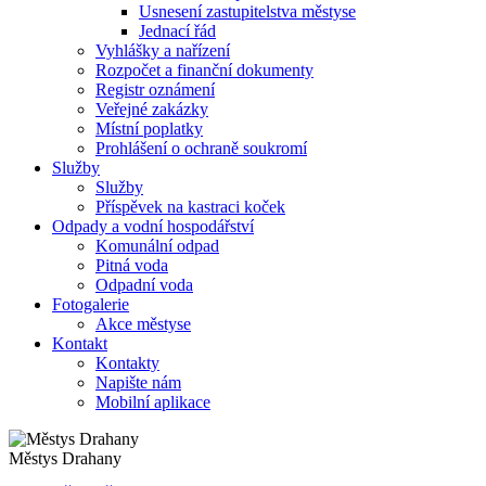
Usnesení zastupitelstva městyse
Jednací řád
Vyhlášky a nařízení
Rozpočet a finanční dokumenty
Registr oznámení
Veřejné zakázky
Místní poplatky
Prohlášení o ochraně soukromí
Služby
Služby
Příspěvek na kastraci koček
Odpady a vodní hospodářství
Komunální odpad
Pitná voda
Odpadní voda
Fotogalerie
Akce městyse
Kontakt
Kontakty
Napište nám
Mobilní aplikace
Městys Drahany