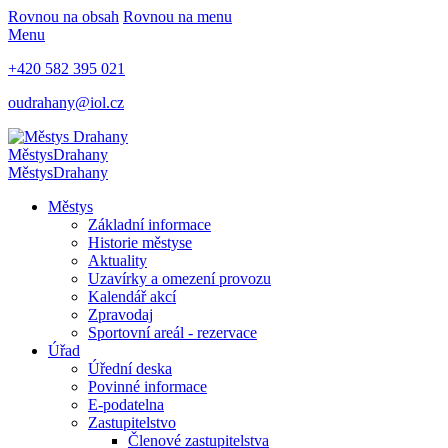
Rovnou na obsah
Rovnou na menu
Menu
+420 582 395 021
oudrahany@iol.cz
Městys
Drahany
Městys
Drahany
Městys
Základní informace
Historie městyse
Aktuality
Uzavírky a omezení provozu
Kalendář akcí
Zpravodaj
Sportovní areál - rezervace
Úřad
Úřední deska
Povinné informace
E-podatelna
Zastupitelstvo
Členové zastupitelstva