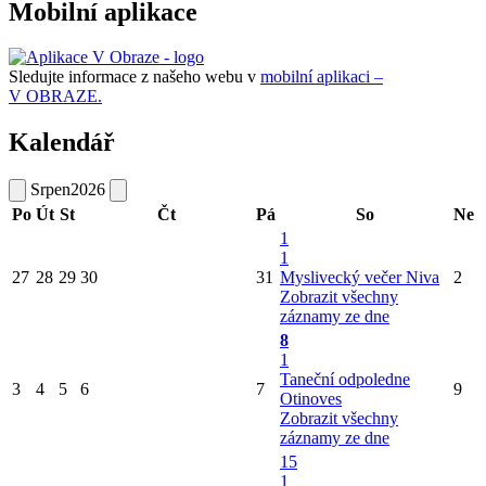
Mobilní aplikace
Sledujte informace z našeho webu v
mobilní aplikaci –
V OBRAZE.
Kalendář
Srpen
2026
Po
Út
St
Čt
Pá
So
Ne
1
1
27
28
29
30
31
Myslivecký večer Niva
2
Zobrazit všechny
záznamy ze dne
8
1
Taneční odpoledne
3
4
5
6
7
9
Otinoves
Zobrazit všechny
záznamy ze dne
15
1