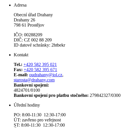
Adresa
Obecní úřad Drahany
Drahany 26
798 61 Prostějov
IČO: 00288209
DIČ: CZ 002 88 209
ID datové schránky: 2htbekr
Kontakt
Tel.:
+420 582 395 021
Fax:
+420 582 395 671
E-mail:
oudrahany@iol.cz
,
starosta@drahany.com
Bankovní spojení:
4824701/0100
Bankovní spojení pro platbu stočného:
279842327/0300
Úřední hodiny
PO: 8:00-11:30 12:30-17:00
ÚT: zavřeno pro veřejnost
ST: 8:00-11:30 12:30-17:00