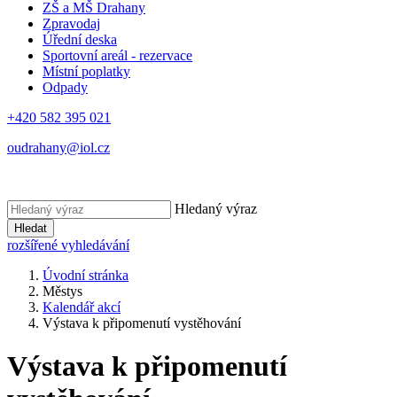
ZŠ a MŠ Drahany
Zpravodaj
Úřední deska
Sportovní areál - rezervace
Místní poplatky
Odpady
+420 582 395 021
oudrahany@iol.cz
Hledaný výraz
Hledat
rozšířené vyhledávání
Úvodní stránka
Městys
Kalendář akcí
Výstava k připomenutí vystěhování
Výstava k připomenutí