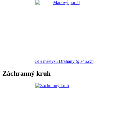
GIS městysu Drahany (gis4u.cz)
Záchranný kruh