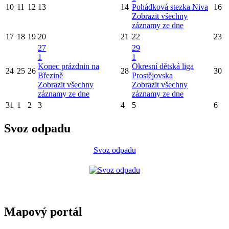
10
11
12
13
14
Pohádková stezka Niva
16
Zobrazit všechny
záznamy ze dne
17
18
19
20
21
22
23
27
29
1
1
Konec prázdnin na
Okresní dětská liga
24
25
26
28
30
Březině
Prostějovska
Zobrazit všechny
Zobrazit všechny
záznamy ze dne
záznamy ze dne
31
1
2
3
4
5
6
Svoz odpadu
Svoz odpadu
Mapový portál