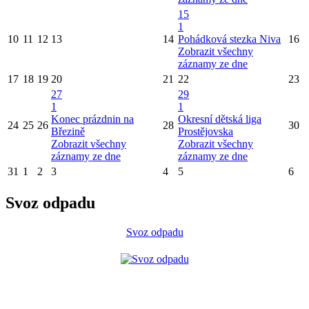
15
1
10
11
12
13
14
Pohádková stezka Niva
16
Zobrazit všechny
záznamy ze dne
17
18
19
20
21
22
23
27
29
1
1
Konec prázdnin na
Okresní dětská liga
24
25
26
28
30
Březině
Prostějovska
Zobrazit všechny
Zobrazit všechny
záznamy ze dne
záznamy ze dne
31
1
2
3
4
5
6
Svoz odpadu
Svoz odpadu