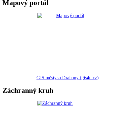
Mapový portál
GIS městysu Drahany (gis4u.cz)
Záchranný kruh