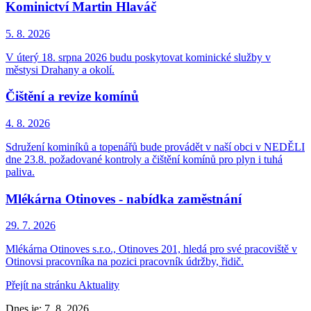
Kominictví Martin Hlaváč
5. 8.
2026
V úterý 18. srpna 2026 budu poskytovat kominické služby v
městysi Drahany a okolí.
Čištění a revize komínů
4. 8.
2026
Sdružení kominíků a topenářů bude provádět v naší obci v NEDĚLI
dne 23.8. požadované kontroly a čištění komínů pro plyn i tuhá
paliva.
Mlékárna Otinoves - nabídka zaměstnání
29. 7.
2026
Mlékárna Otinoves s.r.o., Otinoves 201, hledá pro své pracoviště v
Otinovsi pracovníka na pozici pracovník údržby, řidič.
Přejít na stránku Aktuality
Dnes je:
7. 8. 2026