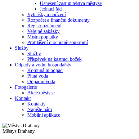
Usnesení zastupitelstva městyse
Jednací řád
Vyhlášky a nařízení
Rozpočet a finanční dokumenty
Registr oznámení
Veřejné zakázky
Místní poplatky
Prohlášení o ochraně soukromí
Služby
Služby
Příspěvek na kastraci koček
Odpady a vodní hospodářství
Komunální odpad
Pitná voda
Odpadní voda
Fotogalerie
Akce městyse
Kontakt
Kontakty
Napište nám
Mobilní aplikace
Městys Drahany