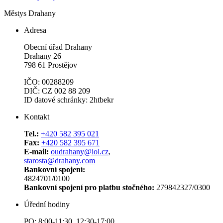
Městys Drahany
Adresa
Obecní úřad Drahany
Drahany 26
798 61 Prostějov
IČO: 00288209
DIČ: CZ 002 88 209
ID datové schránky: 2htbekr
Kontakt
Tel.:
+420 582 395 021
Fax:
+420 582 395 671
E-mail:
oudrahany@iol.cz
,
starosta@drahany.com
Bankovní spojení:
4824701/0100
Bankovní spojení pro platbu stočného:
279842327/0300
Úřední hodiny
PO: 8:00-11:30 12:30-17:00