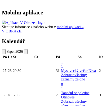
Mobilní aplikace
Sledujte informace z našeho webu v
mobilní aplikaci –
V OBRAZE.
Kalendář
Srpen
2026
Po
Út
St
Čt
Pá
So
Ne
1
1
27
28
29
30
31
Myslivecký večer Niva
2
Zobrazit všechny
záznamy ze dne
8
1
Taneční odpoledne
3
4
5
6
7
9
Otinoves
Zobrazit všechny
záznamy ze dne