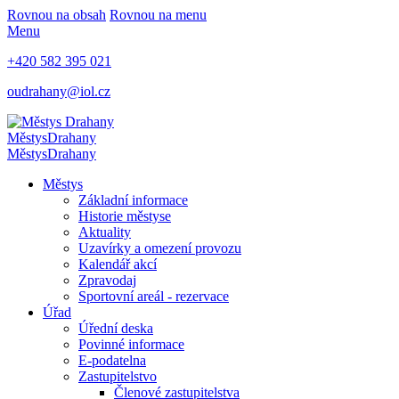
Rovnou na obsah
Rovnou na menu
Menu
+420 582 395 021
oudrahany@iol.cz
Městys
Drahany
Městys
Drahany
Městys
Základní informace
Historie městyse
Aktuality
Uzavírky a omezení provozu
Kalendář akcí
Zpravodaj
Sportovní areál - rezervace
Úřad
Úřední deska
Povinné informace
E-podatelna
Zastupitelstvo
Členové zastupitelstva