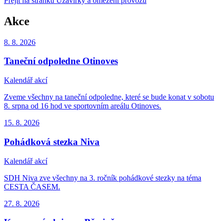
Přejít na stránku Uzavírky a omezení provozu
Akce
8. 8.
2026
Taneční odpoledne Otinoves
Kalendář akcí
Zveme všechny na taneční odpoledne, které se bude konat v sobotu
8. srpna od 16 hod ve sportovním areálu Otinoves.
15. 8.
2026
Pohádková stezka Niva
Kalendář akcí
SDH Niva zve všechny na 3. ročník pohádkové stezky na téma
CESTA ČASEM.
27. 8.
2026