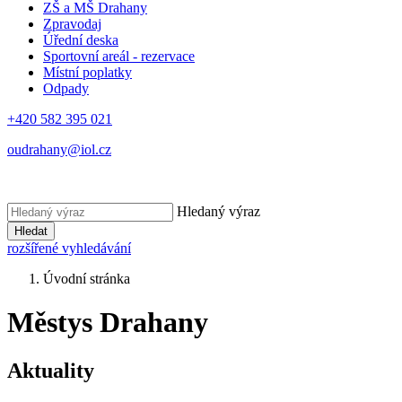
ZŠ a MŠ Drahany
Zpravodaj
Úřední deska
Sportovní areál - rezervace
Místní poplatky
Odpady
+420 582 395 021
oudrahany@iol.cz
Hledaný výraz
Hledat
rozšířené vyhledávání
Úvodní stránka
Městys Drahany
Aktuality