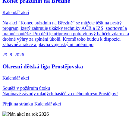
Konec prázdnin na Březině
Kalendář akcí
Na akci "Konec prázdnin na Březině" se můžete těšit na pestrý
program, který zahrnuje ukázky techniky AČR a IZS, sportovní a
branné soutěže. Pro děti je připraven potravinový balíček zdarma a
drobné výhry za splnění úkolů. Kromě toho budou k dispozici
zábavné atrakce a plavba vojenskými loděmi po
29. 8.
2026
Okresní dětská liga Prostějovska
Kalendář akcí
Soutěž v požárním útoku
Napínavé závody mladých hasičů z celého okresu Prostějov!
Přejít na stránku Kalendář akcí