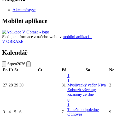
Akce městyse
Mobilní aplikace
Sledujte informace z našeho webu v
mobilní aplikaci –
V OBRAZE.
Kalendář
Srpen
2026
Po
Út
St
Čt
Pá
So
Ne
1
1
27
28
29
30
31
Myslivecký večer Niva
2
Zobrazit všechny
záznamy ze dne
8
1
Taneční odpoledne
3
4
5
6
7
9
Otinoves