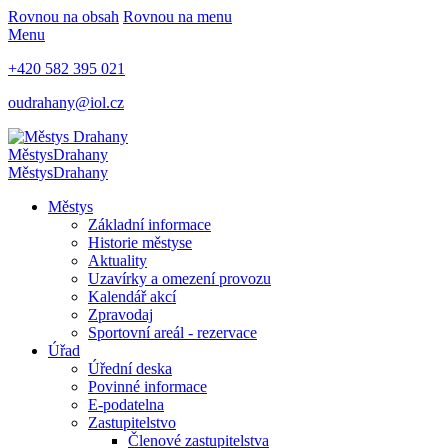
Rovnou na obsah
Rovnou na menu
Menu
+420 582 395 021
oudrahany@iol.cz
Městys
Drahany
Městys
Drahany
Městys
Základní informace
Historie městyse
Aktuality
Uzavírky a omezení provozu
Kalendář akcí
Zpravodaj
Sportovní areál - rezervace
Úřad
Úřední deska
Povinné informace
E-podatelna
Zastupitelstvo
Členové zastupitelstva