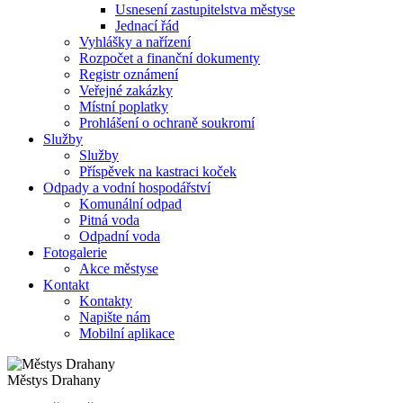
Usnesení zastupitelstva městyse
Jednací řád
Vyhlášky a nařízení
Rozpočet a finanční dokumenty
Registr oznámení
Veřejné zakázky
Místní poplatky
Prohlášení o ochraně soukromí
Služby
Služby
Příspěvek na kastraci koček
Odpady a vodní hospodářství
Komunální odpad
Pitná voda
Odpadní voda
Fotogalerie
Akce městyse
Kontakt
Kontakty
Napište nám
Mobilní aplikace
Městys Drahany