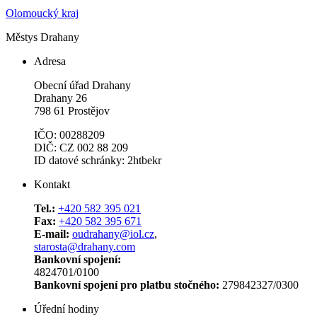
Olomoucký kraj
Městys Drahany
Adresa
Obecní úřad Drahany
Drahany 26
798 61 Prostějov
IČO: 00288209
DIČ: CZ 002 88 209
ID datové schránky: 2htbekr
Kontakt
Tel.:
+420 582 395 021
Fax:
+420 582 395 671
E-mail:
oudrahany@iol.cz
,
starosta@drahany.com
Bankovní spojení:
4824701/0100
Bankovní spojení pro platbu stočného:
279842327/0300
Úřední hodiny