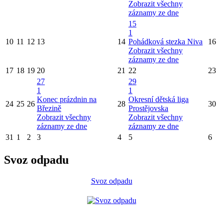
Zobrazit všechny
záznamy ze dne
15
1
10
11
12
13
14
Pohádková stezka Niva
16
Zobrazit všechny
záznamy ze dne
17
18
19
20
21
22
23
27
29
1
1
Konec prázdnin na
Okresní dětská liga
24
25
26
28
30
Březině
Prostějovska
Zobrazit všechny
Zobrazit všechny
záznamy ze dne
záznamy ze dne
31
1
2
3
4
5
6
Svoz odpadu
Svoz odpadu