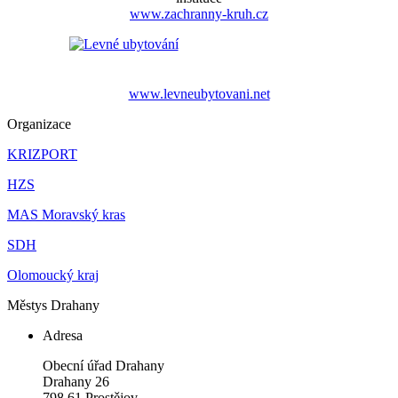
www.zachranny-kruh.cz
www.levneubytovani.net
Organizace
KRIZPORT
HZS
MAS Moravský kras
SDH
Olomoucký kraj
Městys Drahany
Adresa
Obecní úřad Drahany
Drahany 26
798 61 Prostějov