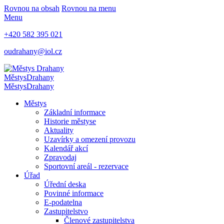
Rovnou na obsah
Rovnou na menu
Menu
+420 582 395 021
oudrahany@iol.cz
Městys
Drahany
Městys
Drahany
Městys
Základní informace
Historie městyse
Aktuality
Uzavírky a omezení provozu
Kalendář akcí
Zpravodaj
Sportovní areál - rezervace
Úřad
Úřední deska
Povinné informace
E-podatelna
Zastupitelstvo
Členové zastupitelstva