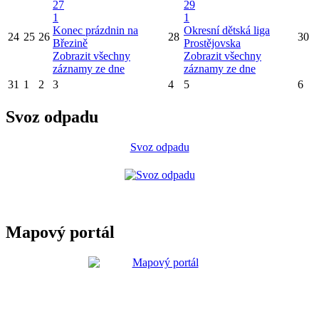
27
29
1
1
Konec prázdnin na
Okresní dětská liga
24
25
26
28
30
Březině
Prostějovska
Zobrazit všechny
Zobrazit všechny
záznamy ze dne
záznamy ze dne
31
1
2
3
4
5
6
Svoz odpadu
Svoz odpadu
Mapový portál