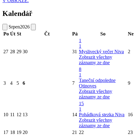
V OBRAZE.
Kalendář
Srpen
2026
Po
Út
St
Čt
Pá
So
Ne
1
1
27
28
29
30
31
Myslivecký večer Niva
2
Zobrazit všechny
záznamy ze dne
8
1
Taneční odpoledne
3
4
5
6
7
9
Otinoves
Zobrazit všechny
záznamy ze dne
15
1
10
11
12
13
14
Pohádková stezka Niva
16
Zobrazit všechny
záznamy ze dne
17
18
19
20
21
22
23