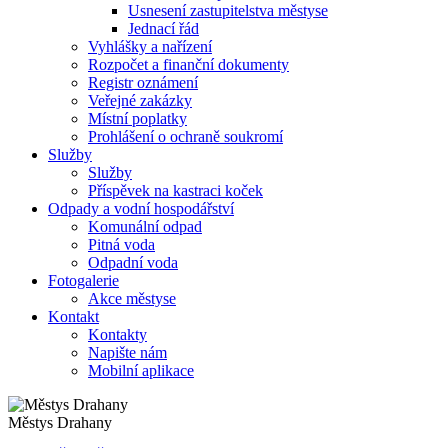
Usnesení zastupitelstva městyse
Jednací řád
Vyhlášky a nařízení
Rozpočet a finanční dokumenty
Registr oznámení
Veřejné zakázky
Místní poplatky
Prohlášení o ochraně soukromí
Služby
Služby
Příspěvek na kastraci koček
Odpady a vodní hospodářství
Komunální odpad
Pitná voda
Odpadní voda
Fotogalerie
Akce městyse
Kontakt
Kontakty
Napište nám
Mobilní aplikace
Městys Drahany