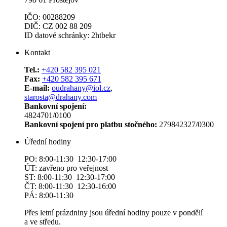
IČO: 00288209
DIČ: CZ 002 88 209
ID datové schránky: 2htbekr
Kontakt
Tel.:
+420 582 395 021
Fax:
+420 582 395 671
E-mail:
oudrahany@iol.cz
,
starosta@drahany.com
Bankovní spojení:
4824701/0100
Bankovní spojení pro platbu stočného:
279842327/0300
Úřední hodiny
PO: 8:00-11:30 12:30-17:00
ÚT: zavřeno pro veřejnost
ST: 8:00-11:30 12:30-17:00
ČT: 8:00-11:30 12:30-16:00
PÁ: 8:00-11:30
Přes letní prázdniny jsou úřední hodiny pouze v pondělí
a ve středu.