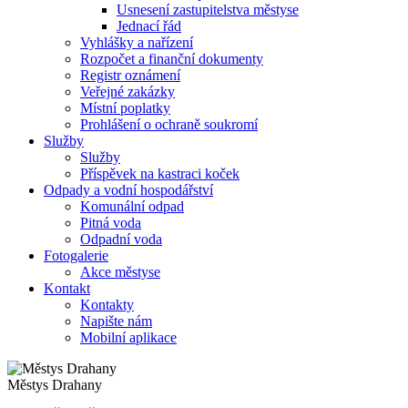
Usnesení zastupitelstva městyse
Jednací řád
Vyhlášky a nařízení
Rozpočet a finanční dokumenty
Registr oznámení
Veřejné zakázky
Místní poplatky
Prohlášení o ochraně soukromí
Služby
Služby
Příspěvek na kastraci koček
Odpady a vodní hospodářství
Komunální odpad
Pitná voda
Odpadní voda
Fotogalerie
Akce městyse
Kontakt
Kontakty
Napište nám
Mobilní aplikace
Městys Drahany