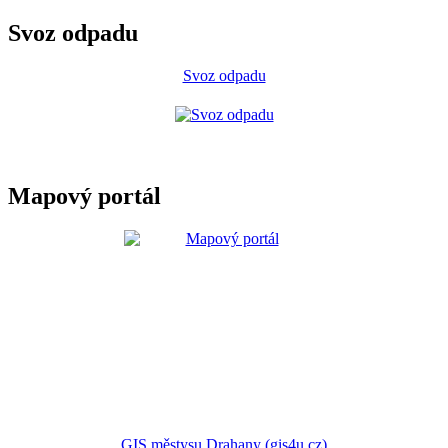
Svoz odpadu
Svoz odpadu
Mapový portál
GIS městysu Drahany (gis4u.cz)