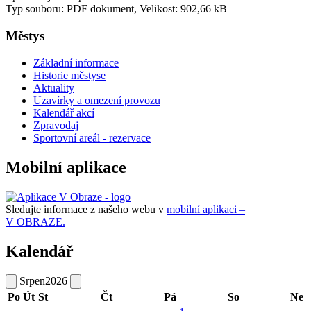
Typ souboru: PDF dokument, Velikost: 902,66 kB
Městys
Základní informace
Historie městyse
Aktuality
Uzavírky a omezení provozu
Kalendář akcí
Zpravodaj
Sportovní areál - rezervace
Mobilní aplikace
Sledujte informace z našeho webu v
mobilní aplikaci –
V OBRAZE.
Kalendář
Srpen
2026
Po
Út
St
Čt
Pá
So
Ne