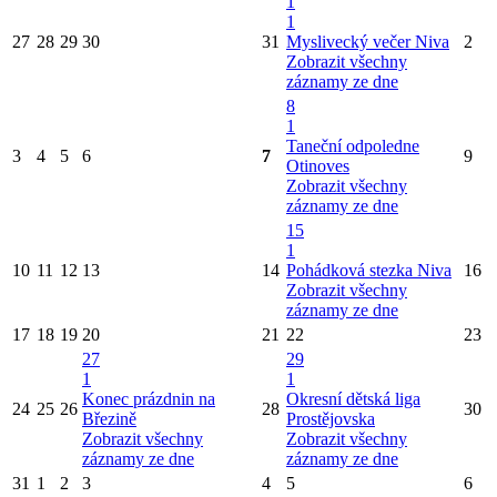
1
1
27
28
29
30
31
Myslivecký večer Niva
2
Zobrazit všechny
záznamy ze dne
8
1
Taneční odpoledne
3
4
5
6
7
9
Otinoves
Zobrazit všechny
záznamy ze dne
15
1
10
11
12
13
14
Pohádková stezka Niva
16
Zobrazit všechny
záznamy ze dne
17
18
19
20
21
22
23
27
29
1
1
Konec prázdnin na
Okresní dětská liga
24
25
26
28
30
Březině
Prostějovska
Zobrazit všechny
Zobrazit všechny
záznamy ze dne
záznamy ze dne
31
1
2
3
4
5
6