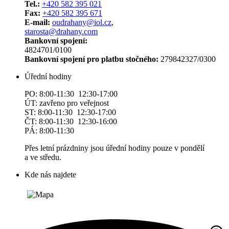
Tel.:
+420 582 395 021
Fax:
+420 582 395 671
E-mail:
oudrahany@iol.cz
,
starosta@drahany.com
Bankovní spojení:
4824701/0100
Bankovní spojení pro platbu stočného:
279842327/0300
Úřední hodiny
PO: 8:00-11:30 12:30-17:00
ÚT: zavřeno pro veřejnost
ST: 8:00-11:30 12:30-17:00
ČT: 8:00-11:30 12:30-16:00
PÁ: 8:00-11:30
Přes letní prázdniny jsou úřední hodiny pouze v pondělí
a ve středu.
Kde nás najdete