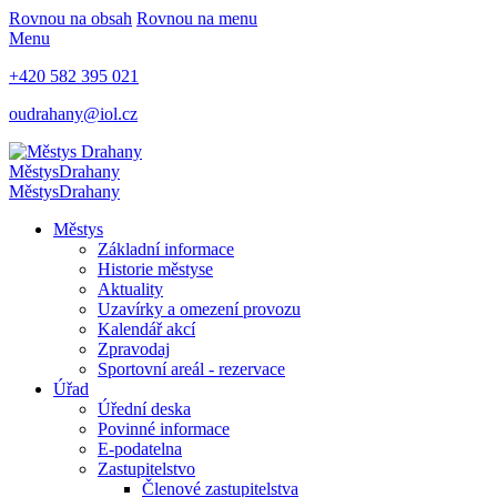
Rovnou na obsah
Rovnou na menu
Menu
+420 582 395 021
oudrahany@iol.cz
Městys
Drahany
Městys
Drahany
Městys
Základní informace
Historie městyse
Aktuality
Uzavírky a omezení provozu
Kalendář akcí
Zpravodaj
Sportovní areál - rezervace
Úřad
Úřední deska
Povinné informace
E-podatelna
Zastupitelstvo
Členové zastupitelstva