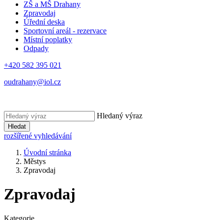
ZŠ a MŠ Drahany
Zpravodaj
Úřední deska
Sportovní areál - rezervace
Místní poplatky
Odpady
+420 582 395 021
oudrahany@iol.cz
Hledaný výraz
Hledat
rozšířené vyhledávání
Úvodní stránka
Městys
Zpravodaj
Zpravodaj
Kategorie